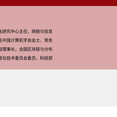
化研究中心主任，网络与信息
任中国计算机学会会士、常务
副理事长，全国区块链与分布
准化技术委员会委员，科技部
软件工程、网络与信息安全、
、国家自然科学基金以及国家发
级科技专项二十余项，曾获国
技成果奖励多项。