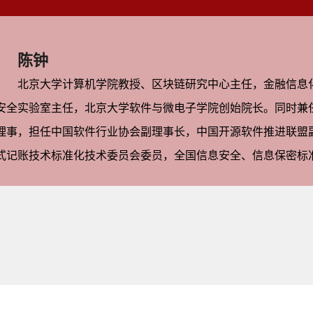
陈钟
北京大学计算机学院教授、区块链研究中心主任，金融信息
安全实验室主任，北京大学软件与微电子学院创始院长。同时兼
理事，担任中国软件行业协会副理事长，中国开源软件推进联盟
式记账技术标准化技术委员会委员，全国信息安全、信息保密标
十四五规划“区块链”专家组成员等。主要研究领域为面向领域的
区块链技术等，曾主持和参加完成国家科技重大专项、国家863
改委、国家保密局、人民银行、工信部、公安部、北京市等部委
家科技进步二等奖两项、国家级教学成果一等奖一项，部委级科