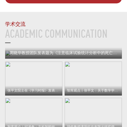
学术交流
ACADEMIC COMMUNICATION
周晓华教授团队发表题为《注意临床试验统计分析中的死亡截断：瑞德西韦的教训》的文章
张平文院士在《学习时报》发表署名文章《从三个维度为培育和发展新质生产力增势赋能》
智库观点丨张平文：关于数学学科高层次人才培养的思考
智库观点｜邱泽奇：文科智能的未来图景
胡俊教授课题组在有限元研究领域取得突破性进展