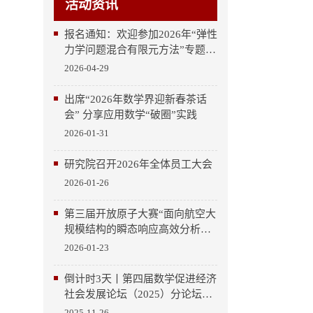
活动资讯
报名通知：欢迎参加2026年“弹性
力学问题混合有限元方法”专题系
列讲座与研讨会
2026-04-29
出席“2026年数学界迎新春茶话
会” 分享应用数学“破圈”实践
2026-01-31
研究院召开2026年全体员工大会
2026-01-26
第三届开放原子大赛“面向航空大
规模结构的瞬态响应高效分析开
源模块开发”赛项圆满收官
2026-01-23
倒计时3天丨第四届数学促进经济
社会发展论坛（2025）分论坛
——“新一代工业软件研发与应
2025-11-26