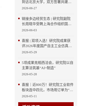
到访北京大学，双方签署共建北
京大学重庆大数据研究院二期合
2026-06-27
作协议
链接多边经贸生态 | 研究院副院
长周晓华受聘上海合作组织国家
多功能经贸平台智库专业顾问
2026-06-03
喜报 | 双项入选！研究院成果获
评2026年度国产自主工业仿真软
件典型案例
2026-05-29
5项成果亮相西洽会，研究院以自
主算法筑基“AI+制造”
2026-05-28
喜报｜近800万！研究院工业软件
板块连中四元，市场用订单为“北
大智慧”投票
2026-05-11