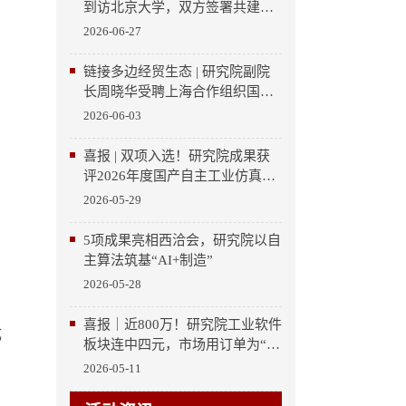
到访北京大学，双方签署共建北
京大学重庆大数据研究院二期合
2026-06-27
作协议
链接多边经贸生态 | 研究院副院
长周晓华受聘上海合作组织国家
多功能经贸平台智库专业顾问
2026-06-03
喜报 | 双项入选！研究院成果获
评2026年度国产自主工业仿真软
件典型案例
2026-05-29
5项成果亮相西洽会，研究院以自
主算法筑基“AI+制造”
2026-05-28
喜报｜近800万！研究院工业软件
成
板块连中四元，市场用订单为“北
大智慧”投票
2026-05-11