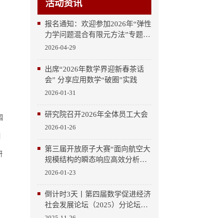
活动资讯
报名通知：欢迎参加2026年“弹性
力学问题混合有限元方法”专题系
列讲座与研讨会
2026-04-29
出席“2026年数学界迎新春茶话
会” 分享应用数学“破圈”实践
2026-01-31
研究院召开2026年全体员工大会
围
2026-01-26
目
第三届开放原子大赛“面向航空大
研
规模结构的瞬态响应高效分析开
源模块开发”赛项圆满收官
2026-01-23
倒计时3天丨第四届数学促进经济
社会发展论坛（2025）分论坛
——“新一代工业软件研发与应
2025-11-26