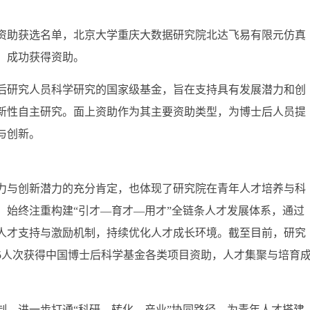
上资助获选名单，北京大学重庆大数据研究院北达飞易有限元仿真
，成功获得资助。
后研究人员科学研究的国家级基金，旨在支持具有发展潜力和创
新性自主研究。面上资助作为其主要资助类型，为博士后人员提
与创新。
力与创新潜力的充分肯定，也体现了研究院在青年人才培养与科
，始终注重构建“引才—育才—用才”全链条人才发展体系，通过
人才支持与激励机制，持续优化人才成长环境。截至目前，研究
5人次获得中国博士后科学基金各类项目资助，人才集聚与培育
制，进一步打通“科研—转化—产业”协同路径，为青年人才搭建